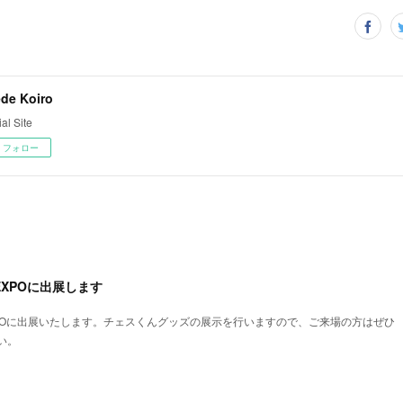
de Koiro
ial Site
フォロー
EXPOに出展します
XPOに出展いたします。チェスくんグッズの展示を行いますので、ご来場の方はぜひ
い。