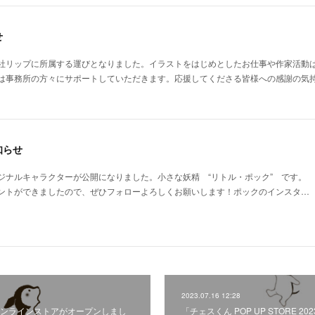
せ
社リップに所属する運びとなりました。イラストをはじめとしたお仕事や作家活動
は事務所の方々にサポートしていただきます。応援してくださる皆様への感謝の気
知らせ
ジナルキャラクターが公開になりました。小さな妖精 “リトル・ポック” です。
ントができましたので、ぜひフォローよろしくお願いします！ポックのインスタ…
2023.07.16 12:28
ンラインストアがオープンしまし
「チェスくん POP UP STORE 202