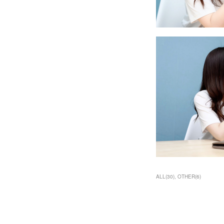
ALL
(
30
)
OTHER
(
6
)