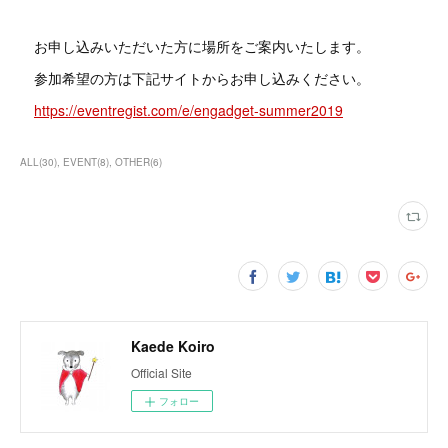
お申し込みいただいた方に場所をご案内いたします。
参加希望の方は下記サイトからお申し込みください。
https://eventregist.com/e/engadget-summer2019
ALL
(
30
)
EVENT
(
8
)
OTHER
(
6
)
Kaede Koiro
Official Site
フォロー