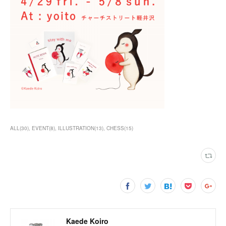
ALL
(
30
)
EVENT
(
8
)
ILLUSTRATION
(
13
)
CHESS
(
15
)
Kaede Koiro