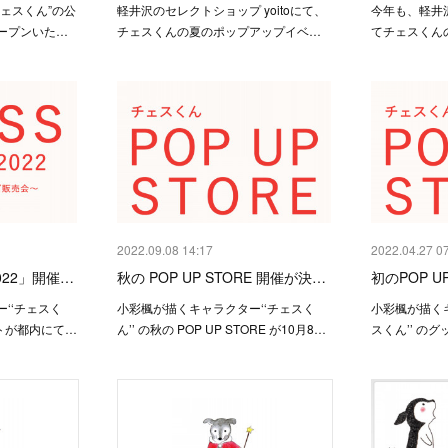
ェスくん”の公
軽井沢のセレクトショップ yoitoにて、
今年も、軽井
ープンいた…
チェスくんの夏のポップアップイベ…
てチェスくん
2022.09.08 14:17
2022.04.27 0
 2022」開催…
秋の POP UP STORE 開催が決…
初のPOP U
‘‘チェスく
小彩楓が描くキャラクター‘‘チェスく
小彩楓が描くキ
ントが都内にて…
ん’’ の秋の POP UP STORE が10月8…
スくん’’ の