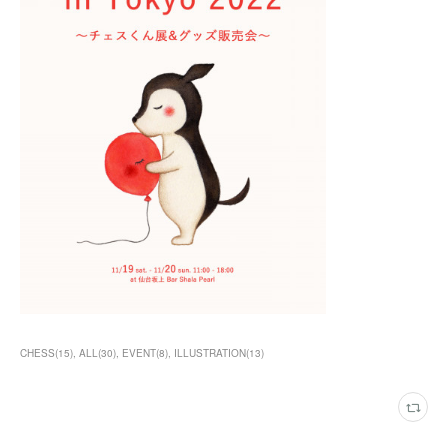
CHESS
(
15
)
ALL
(
30
)
EVENT
(
8
)
ILLUSTRATION
(
13
)