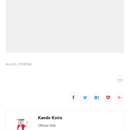
ALL
(
30
)
OTHER
(
6
)
Kaede Koiro
Official Site