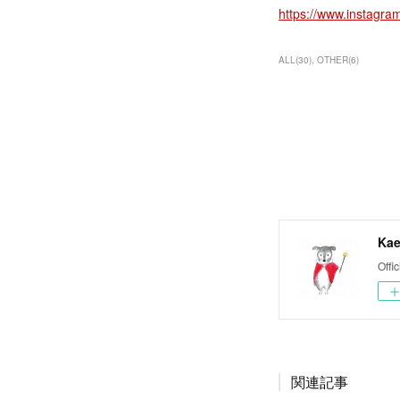
https://www.instagram
ALL
(
30
)
OTHER
(
6
)
Kae
Offic
関連記事