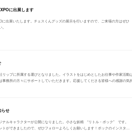
EXPOに出展します
XPOに出展いたします。チェスくんグッズの展示を行いますので、ご来場の方はぜひ
い。
せ
社リップに所属する運びとなりました。イラストをはじめとしたお仕事や作家活動
は事務所の方々にサポートしていただきます。応援してくださる皆様への感謝の気
知らせ
ジナルキャラクターが公開になりました。小さな妖精 “リトル・ポック” です。
ントができましたので、ぜひフォローよろしくお願いします！ポックのインスタ…