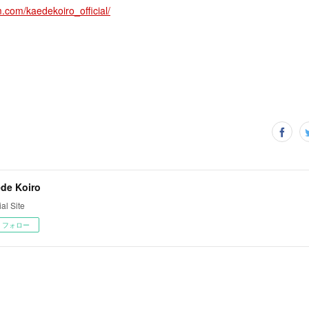
.com/kaedekoiro_official/
de Koiro
ial Site
フォロー