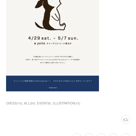
CHESS
(
15
)
ALL
(
30
)
EVENT
(
8
)
ILLUSTRATION
(
13
)