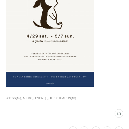
CHESS
(
15
)
ALL
(
30
)
EVENT
(
8
)
ILLUSTRATION
(
13
)