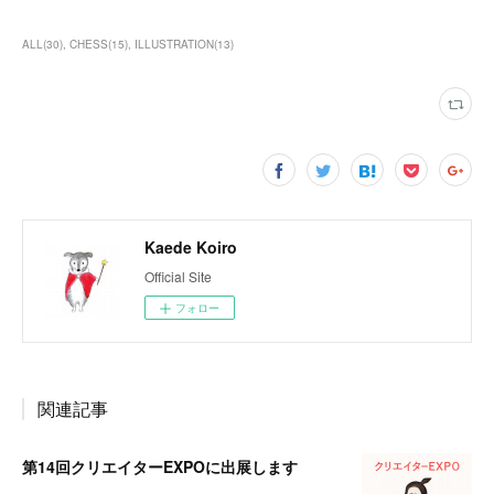
ALL
(
30
)
CHESS
(
15
)
ILLUSTRATION
(
13
)
Kaede Koiro
Official Site
フォロー
関連記事
第14回クリエイターEXPOに出展します