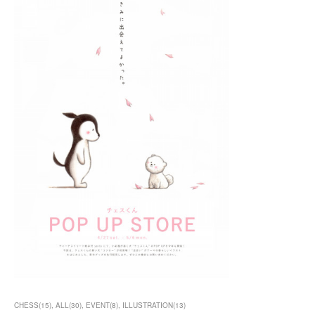
CHESS
(
15
)
ALL
(
30
)
EVENT
(
8
)
ILLUSTRATION
(
13
)